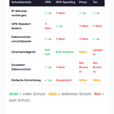
Schutzbereich
VPN
GPS-Spoofing
Proxy
Tor
IP-Adresse
Ja
Nein
Ja
Ja
verbergen
GPS-Standort
Ja
Nein
Nein
ändern
Nein
Datenverkehr
Ja
Nein
Nein
Ja
verschlüsseln
Sch
Langsa
Geschwindigkeit
Kein Einfluss
Mittel
nell
m
Nur
Nur
Gesamter
Ja
Nein
Brows
Brows
Datenverkehr
er
er
Einfache Einrichtung
Ja
Kompliziert
Mittel
Mittel
Grün
= voller Schutz
Gelb
= teilweiser Schutz
Rot
=
kein Schutz