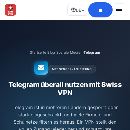
DE
Men
Startseite
Blog
Soziale Medien
Telegram
MESSENGER-ANLEITUNG
Telegram überall nutzen mit Swiss
VPN
Telegram ist in mehreren Ländern gesperrt oder
stark eingeschränkt, und viele Firmen- und
Schulnetze filtern es heraus. Ein VPN stellt den
vollen Zugang wieder her und schützt Ihre