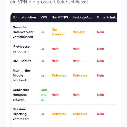
ein VPN die grösste Lücke schliesst:
Schutzfunktion
VPN
Nur HTTPS
Banking-App
Ohne Schutz
Gesamter
Nur
Datenverkehr
Ja
Nur App
Nein
Browser
verschlüsselt
IP-Adresse
Ja
Nein
Nein
Nein
verborgen
DNS-Schutz
Ja
Nein
Nein
Nein
Man-in-the-
Middle
Ja
Teilweise
Teilweise
Nein
blockiert
Gefälschte
Ges
Hotspots
chü
Nein
Nein
Nein
erkannt
tzt
Session-
Hijacking
Ja
Teilweise
Teilweise
Nein
verhindert