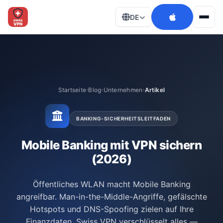
DE
Men
Startseite
Blog
Unternehmen
Artikel
BANKING-SICHERHEITSLEITFADEN
Mobile Banking mit VPN sichern
(2026)
Öffentliches WLAN macht Mobile Banking
angreifbar. Man-in-the-Middle-Angriffe, gefälschte
Hotspots und DNS-Spoofing zielen auf Ihre
Finanzdaten. Swiss VPN verschlüsselt alles —