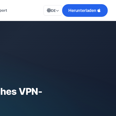
Herunterladen
port
DE
ches VPN-