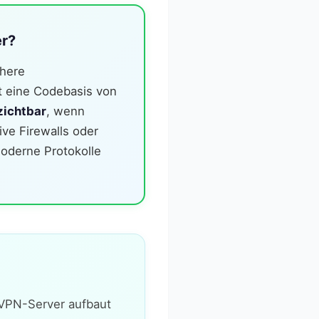
er?
öhere
t eine Codebasis von
zichtbar
, wenn
ive Firewalls oder
moderne Protokolle
 VPN-Server aufbaut