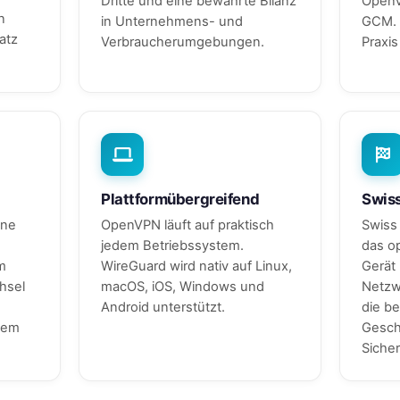
Dritte und eine bewährte Bilanz
OpenV
n
in Unternehmens- und
GCM. 
atz
Verbraucherumgebungen.
Praxi
Plattformübergreifend
Swiss
one
OpenVPN läuft auf praktisch
Swiss
jedem Betriebssystem.
das op
m
WireGuard wird nativ auf Linux,
Gerät 
hsel
macOS, iOS, Windows und
Netzw
Android unterstützt.
die b
dem
Gesch
Sicher