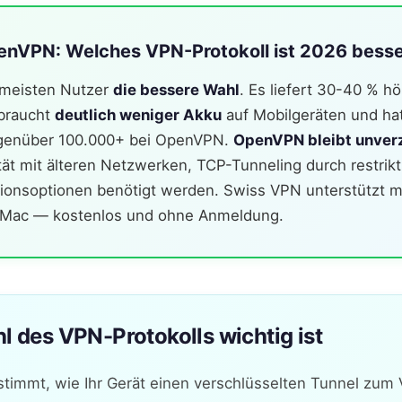
enVPN: Welches VPN-Protokoll ist 2026 bess
e meisten Nutzer
die bessere Wahl
. Es liefert 30-40 % h
rbraucht
deutlich weniger Akku
auf Mobilgeräten und ha
egenüber 100.000+ bei OpenVPN.
OpenVPN bleibt unver
ät mit älteren Netzwerken, TCP-Tunneling durch restrikt
rationsoptionen benötigt werden. Swiss VPN unterstützt 
d Mac — kostenlos und ohne Anmeldung.
 des VPN-Protokolls wichtig ist
stimmt, wie Ihr Gerät einen verschlüsselten Tunnel zum