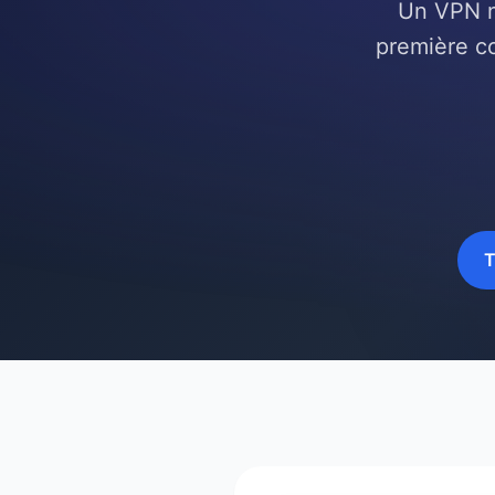
Un VPN ne
première co
T