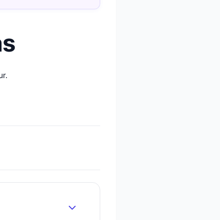
as
ur.