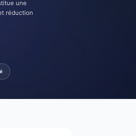
stitue une
et réduction
té