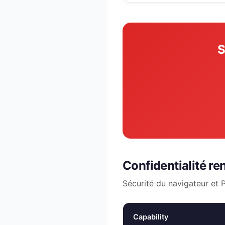
S
Confidentialité re
Sécurité du navigateur et
Capability