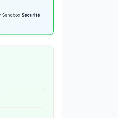
cy Sandbox
Sécurité