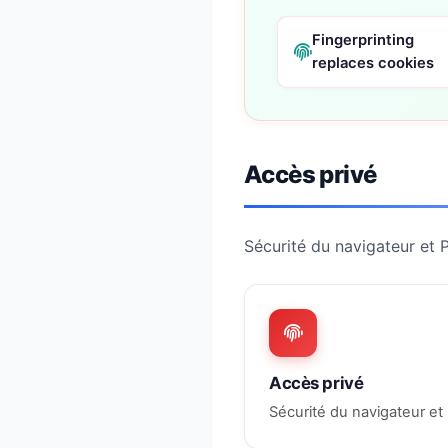
Fingerprinting
replaces cookies
Accès privé
Sécurité du navigateur et
Accès privé
Sécurité du navigateur et