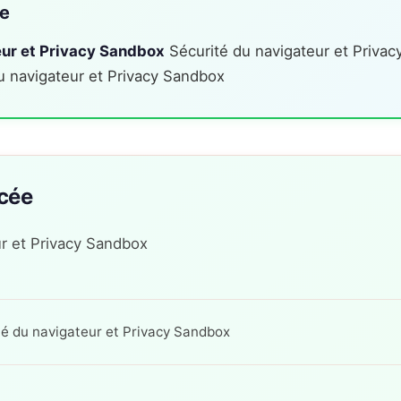
ée
eur et Privacy Sandbox
Sécurité du navigateur et Priva
u navigateur et Privacy Sandbox
rcée
ur et Privacy Sandbox
té du navigateur et Privacy Sandbox